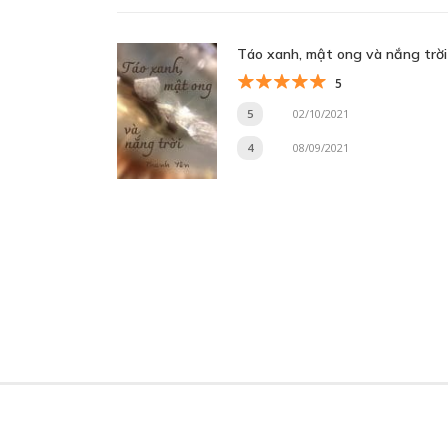
Táo xanh, mật ong và nắng trời
5
5
02/10/2021
4
08/09/2021