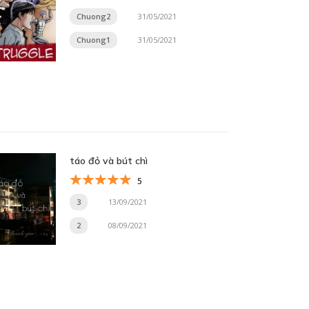
Chuong2
31/05/2021
Chuong1
31/05/2021
táo đỏ và bút chì
5
3
13/09/2021
2
08/09/2021