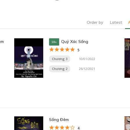
Order by
Latest
em
Quỷ Xác Sống
18+
5
Chương 3
10/01/2022
Chương 2
26/12/2021
Sống Đêm
4