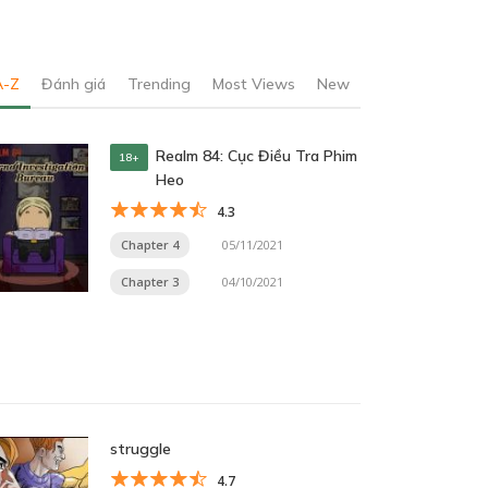
A-Z
Đánh giá
Trending
Most Views
New
Realm 84: Cục Điều Tra Phim
18+
Heo
4.3
Chapter 4
05/11/2021
Chapter 3
04/10/2021
struggle
4.7