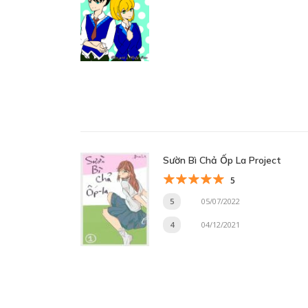
Sườn Bì Chả Ốp La Project
5
5
05/07/2022
4
04/12/2021