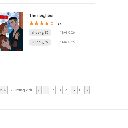
The neighbor
3.8
chương 30
11/08/2024
chương 29
11/08/2024
ên 6
« Trang đầu
«
...
2
3
4
5
6
»