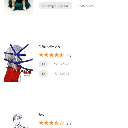
Chương I: Gặp Lại!
17/02/2024
Dấu vết đỏ
4.6
13
25/06/2023
12
15/05/2023
fox
3.7