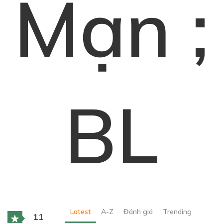
Mạn ;
BL
Latest
A-Z
Đánh giá
Trending
11