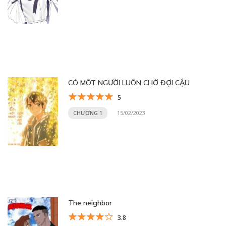
CÓ MÔT NGƯỜI LUÔN CHỜ ĐỢI CẬU
5
CHƯƠNG 1
15/02/2023
The neighbor
3.8