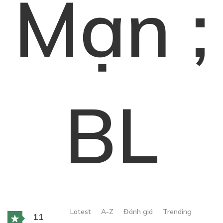
Mạn ;
BL
Latest
A-Z
Đánh giá
Trending
11