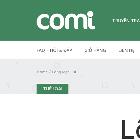
TRUYỆN TR
FAQ – HỎI & ĐÁP
GIỎ HÀNG
LIÊN HỆ
Home
Lãng Mạn ; BL
THỂ LOẠI
L