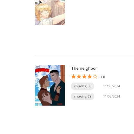
The neighbor
3.8
chương 30
11/08/2024
chương 29
11/08/2024