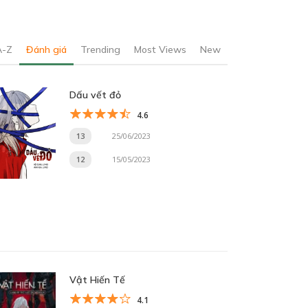
A-Z
Đánh giá
Trending
Most Views
New
Dấu vết đỏ
4.6
13
25/06/2023
12
15/05/2023
Vật Hiến Tế
4.1