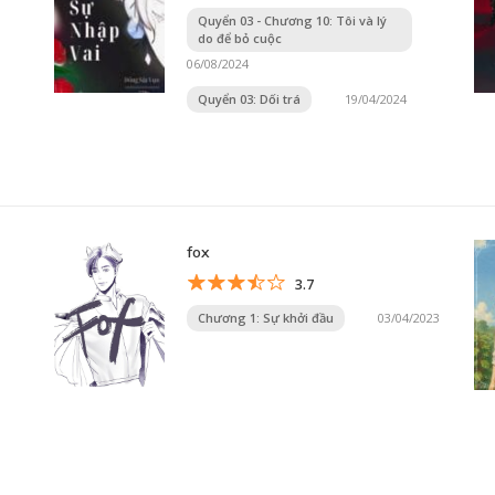
Quyển 03 - Chương 10: Tôi và lý
do để bỏ cuộc
06/08/2024
Quyển 03: Dối trá
19/04/2024
fox
3.7
Chương 1: Sự khởi đầu
03/04/2023