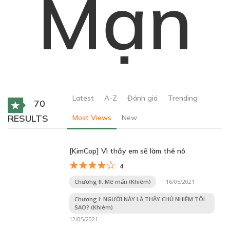
Mạn
Latest
A-Z
Đánh giá
Trending
70
RESULTS
Most Views
New
[KimCop] Vì thầy em sẽ làm thê nô
4
Chương II: Mê mẩn (Khiêm)
16/05/2021
Chương I: NGƯỜI NÀY LÀ THẦY CHỦ NHIỆM TÔI
SAO? (Khiêm)
12/05/2021