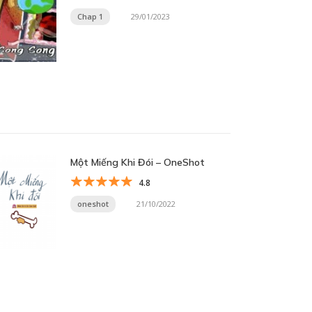
Chap 1
29/01/2023
Một Miếng Khi Đói – OneShot
4.8
oneshot
21/10/2022