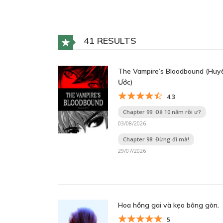
41 RESULTS
The Vampire’s Bloodbound (Huy
Ước)
4.3
Chapter 99: Đã 10 năm rồi ư?
03/08/2026
Chapter 98: Đừng đi mà!
29/07/2026
Hoa hồng gai và kẹo bông gòn.
5