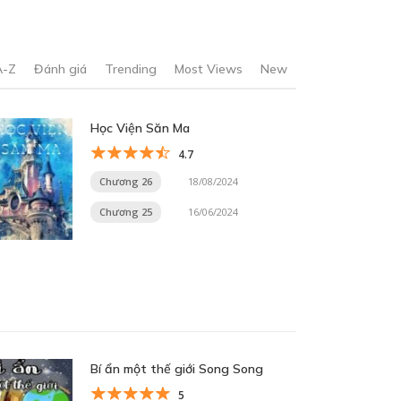
A-Z
Đánh giá
Trending
Most Views
New
Học Viện Săn Ma
4.7
Chương 26
18/08/2024
Chương 25
16/06/2024
Bí ẩn một thế giới Song Song
5