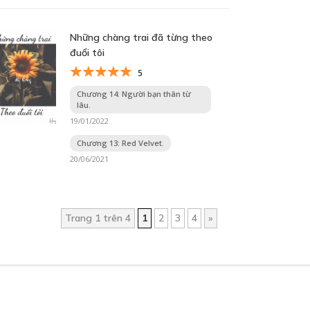
Những chàng trai đã từng theo
đuổi tôi
5
Chương 14: Người bạn thân từ
lâu.
19/01/2022
Chương 13: Red Velvet.
20/06/2021
Trang 1 trên 4
1
2
3
4
»