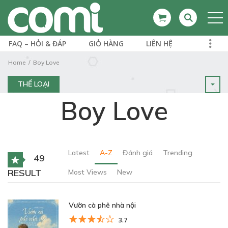
FAQ – HỎI & ĐÁP
GIỎ HÀNG
LIÊN HỆ
Home
Boy Love
THỂ LOẠI
Boy Love
Latest
A-Z
Đánh giá
Trending
49
RESULT
Most Views
New
Vườn cà phê nhà nội
3.7