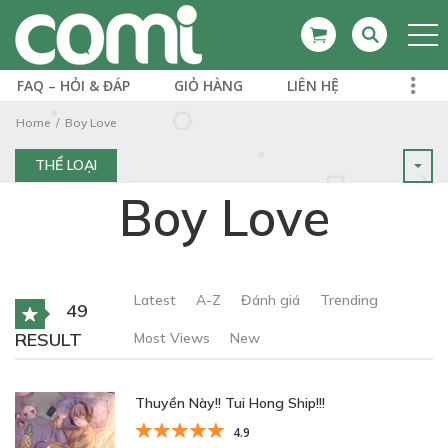
FAQ – HỎI & ĐÁP
GIỎ HÀNG
LIÊN HỆ
Home
Boy Love
THỂ LOẠI
Boy Love
Latest
A-Z
Đánh giá
Trending
49
RESULT
Most Views
New
Thuyền Này!! Tui Hong Ship!!!
4.9