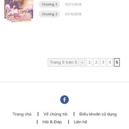
Chương 3
05/11/2018
Chương 2
03/10/2018
Trang 5 trên 5
«
1
2
3
4
5
Trang chủ
Về chúng tôi
Điều khoản sử dụng
Hỏi & Đáp
Liên hệ