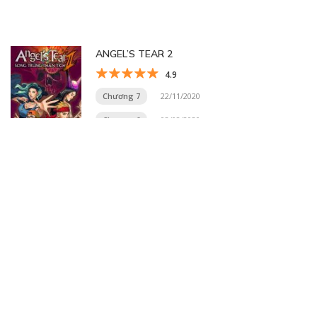
ANGEL’S TEAR 2
4.9
Chương 7
22/11/2020
Chương 6
08/08/2020
Trang 8 trên 19
« Trang đầu
«
...
6
7
8
9
10
...
»
Trang cuối »