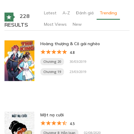
Latest
A-Z
Đánh giá
Trending
228
RESULTS
Most Views
New
Hoàng thượng & Cô gái nghèo
4.8
Chương 20
30/03/2019
Chương 19
23/03/2019
Mặt nạ cười
4.5
Chương 8: Hỗn loạn
02/08/2020