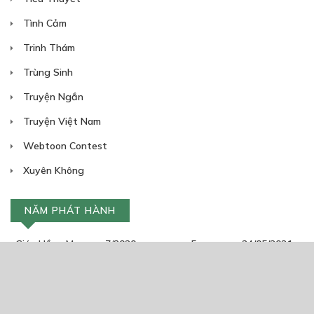
Tình Cảm
Trinh Thám
Trùng Sinh
Truyện Ngắn
Truyện Việt Nam
Webtoon Contest
Xuyên Không
NĂM PHÁT HÀNH
Giáp Hồng My
7/2020
5
24/05/2021
2025
2024
2023
2022
2021
2020
2019
2018
2017
2016
2014
2011