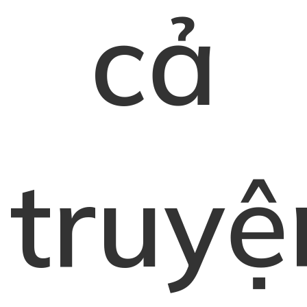
cả
truyệ