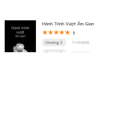
Hành Trình Vượt Âm Gian
5
Chương 3.
11/10/2020
Chương 2.
27/09/2020
Trang 13 trên 33
« Trang đầu
«
...
11
12
13
14
15
...
20
30
...
»
Trang cuối »