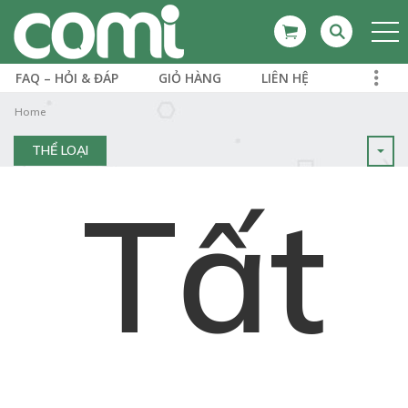
FAQ – HỎI & ĐÁP
GIỎ HÀNG
LIÊN HỆ
Home
THỂ LOẠI
Tất