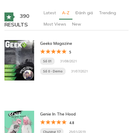
Latest
A-Z
Đánh giá
Trending
390
RESULTS
Most Views
New
Geeko Magazine
5
Số 01
31/08/2021
Số 0 - Demo
31/07/2021
Genie In The Hood
4.8
Chương 17
29/01/2019