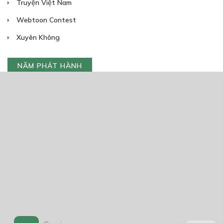
Truyện Việt Nam
Webtoon Contest
Xuyên Không
NĂM PHÁT HÀNH
Giáp Hồng My
7/2020
5
24/05/2021
2025
2024
2023
2022
2021
2020
2019
2018
2017
2016
2014
2011
2005
1/11/2020