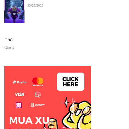
30/07/2020
Thẻ:
tâm lý