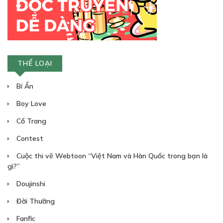
THỂ LOẠI
Bí Ẩn
Boy Love
Cổ Trang
Contest
Cuộc thi vẽ Webtoon “Việt Nam và Hàn Quốc trong bạn là
gì?”
Doujinshi
Đời Thường
Fanfic