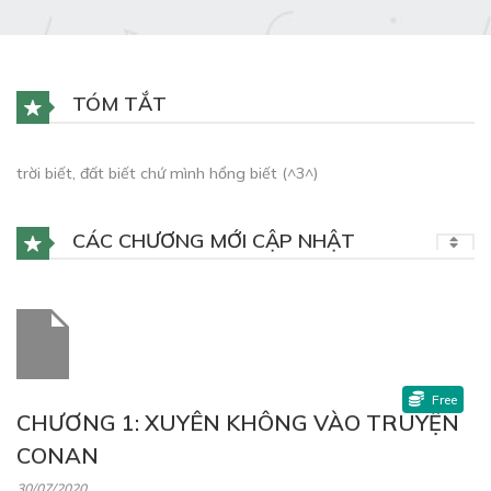
TÓM TẮT
trời biết, đất biết chứ mình hổng biết (^3^)
CÁC CHƯƠNG MỚI CẬP NHẬT
Free
CHƯƠNG 1: XUYÊN KHÔNG VÀO TRUYỆN
CONAN
30/07/2020