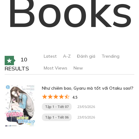
Books
Latest
A-Z
Đánh giá
Trending
10
RESULTS
Most Views
New
Như chiêm bao, Gyaru mà tốt với Otaku sao!?
4.5
Tập 1 - Tiết 07
23/05/2026
Tập 1 - Tiết 06
23/05/2026