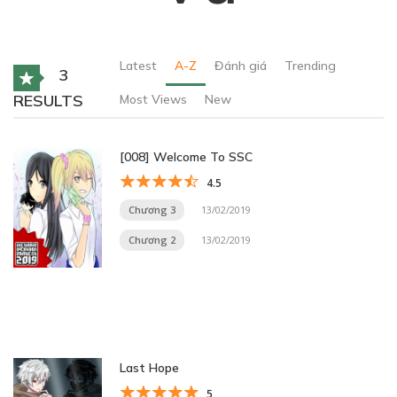
Latest
A-Z
Đánh giá
Trending
3
RESULTS
Most Views
New
[008] Welcome To SSC
4.5
Chương 3
13/02/2019
Chương 2
13/02/2019
Last Hope
5