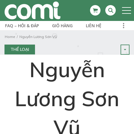
FAQ – HỎI & ĐÁP
GIỎ HÀNG
LIÊN HỆ
Home
Nguyễn Lương Sơn Vũ
THỂ LOẠI
Nguyễn
Lương Sơn
Vũ