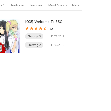
A-Z
Đánh giá
Trending
Most Views
New
[008] Welcome To SSC
4.5
Chương 3
13/02/2019
Chương 2
13/02/2019