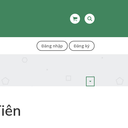
Đăng nhập
Đăng ký
iên