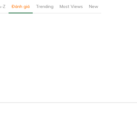
A-Z
Đánh giá
Trending
Most Views
New