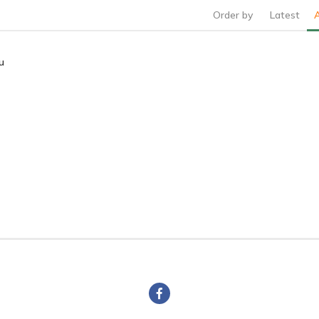
Order by
Latest
u