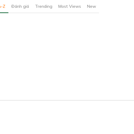
A-Z
Đánh giá
Trending
Most Views
New