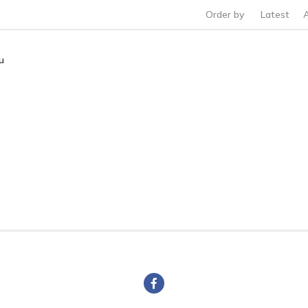
Order by
Latest
u