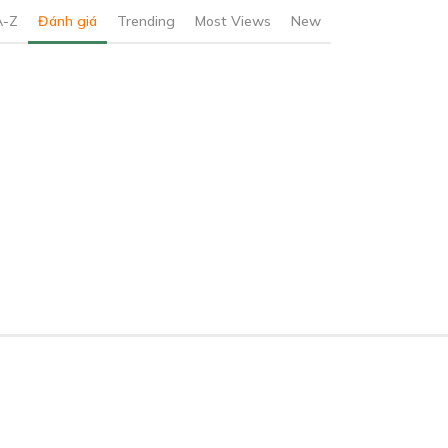
A-Z
Đánh giá
Trending
Most Views
New