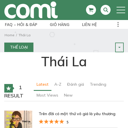
FAQ – HỎI & ĐÁP
GIỎ HÀNG
LIÊN HỆ
Home
Thái La
THỂ LOẠI
Thái La
Latest
A-Z
Đánh giá
Trending
1
RESULT
Most Views
New
Trên đời có một thứ vô giá là yêu thương
5