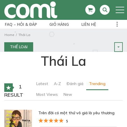
FAQ – HỎI & ĐÁP
GIỎ HÀNG
LIÊN HỆ
Home
Thái La
THỂ LOẠI
Thái La
Latest
A-Z
Đánh giá
Trending
1
RESULT
Most Views
New
Trên đời có một thứ vô giá là yêu thương
5