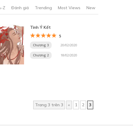
A-Z
Đánh giá
Trending
Most Views
New
Tình Ý Kết
5
Chương 3
20/02/2020
Chương 2
18/02/2020
Trang 3 trên 3
«
1
2
3