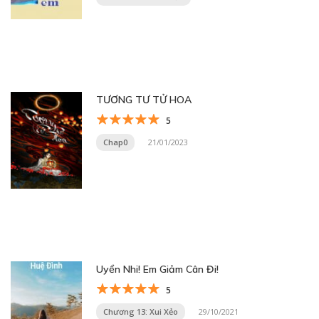
TƯƠNG TƯ TỬ HOA
5
Chap0
21/01/2023
Uyển Nhi! Em Giảm Cân Đi!
5
Chương 13: Xui Xẻo
29/10/2021