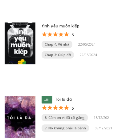
tình yêu muôn kiếp
5
Chap 4: Về nhà
22/05/2024
Chap 3: Giúp đỡ
22/05/2024
Tôi là đá
18+
5
8. Cảm ơn vì đã cố gắng
15/12/2021
7. Nó không phải là bệnh
08/12/2021