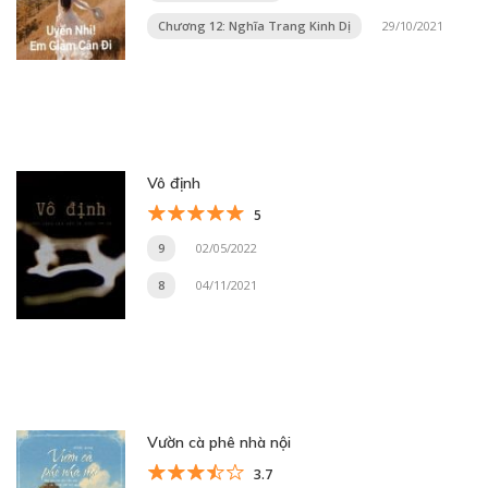
Chương 12: Nghĩa Trang Kinh Dị
29/10/2021
Vô định
5
9
02/05/2022
8
04/11/2021
Vườn cà phê nhà nội
3.7