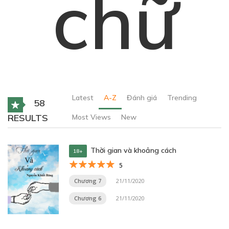
chữ
Latest
A-Z
Đánh giá
Trending
58
RESULTS
Most Views
New
Thời gian và khoảng cách
18+
5
Chương 7
21/11/2020
Chương 6
21/11/2020