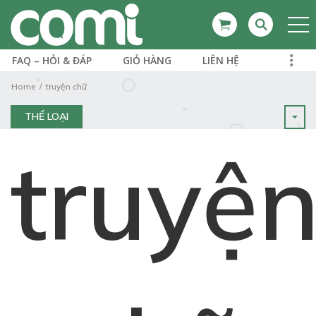
FAQ – HỎI & ĐÁP
GIỎ HÀNG
LIÊN HỆ
Home
truyện chữ
THỂ LOẠI
truyệ