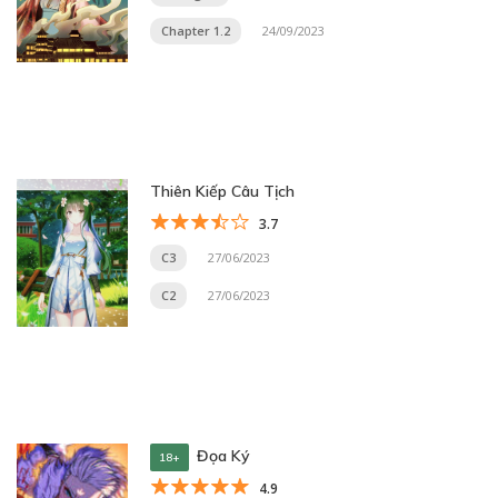
Chapter 1.2
24/09/2023
Thiên Kiếp Câu Tịch
3.7
C3
27/06/2023
C2
27/06/2023
Đọa Ký
18+
4.9