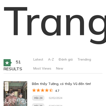
Tran
Latest
A-Z
Đánh giá
Trending
51
RESULTS
Most Views
New
Bẩm thầy Tường, có thầy Vũ đến tìm!
4.7
Hồi 24
02/02/2024
Hồi 23
02/02/2024