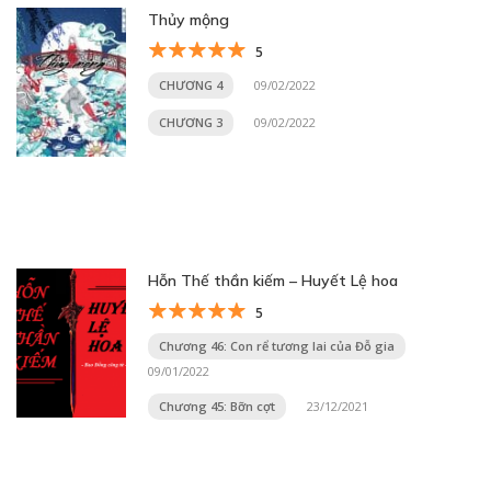
Thủy mộng
5
CHƯƠNG 4
09/02/2022
CHƯƠNG 3
09/02/2022
Hỗn Thế thần kiếm – Huyết Lệ hoa
5
Chương 46: Con rể tương lai của Đỗ gia
09/01/2022
Chương 45: Bỡn cợt
23/12/2021