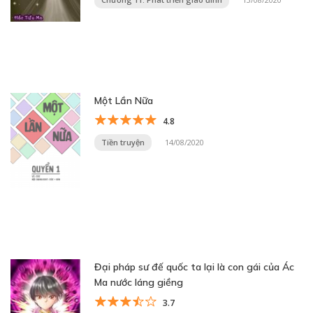
Một Lần Nữa
4.8
Tiền truyện
14/08/2020
Đại pháp sư đế quốc ta lại là con gái của Ác
Ma nước láng giềng
3.7