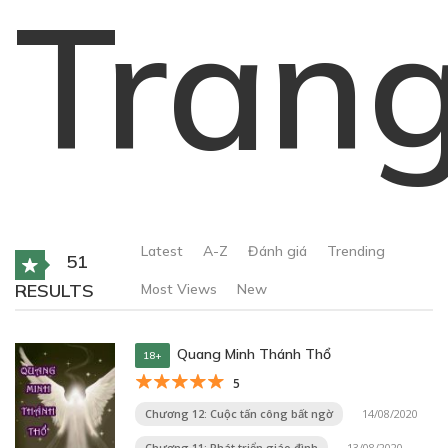
Tran
Latest
A-Z
Đánh giá
Trending
51
RESULTS
Most Views
New
Quang Minh Thánh Thổ
18+
5
Chương 12: Cuộc tấn công bất ngờ
14/08/2020
Chương 11: Phát triển giáo đình
13/08/2020