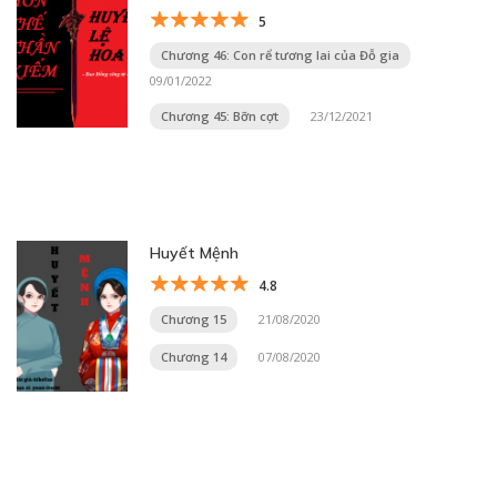
5
Chương 46: Con rể tương lai của Đỗ gia
09/01/2022
Chương 45: Bỡn cợt
23/12/2021
Huyết Mệnh
4.8
Chương 15
21/08/2020
Chương 14
07/08/2020