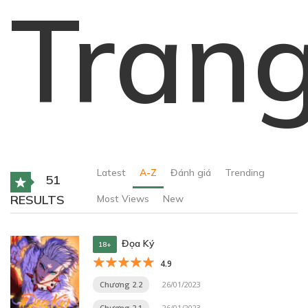
Tran
Latest
A-Z
Đánh giá
Trending
51
RESULTS
Most Views
New
Đọa Ký
18+
4.9
Chương 2.2
26/01/2023
Chương 2.1
26/01/2023