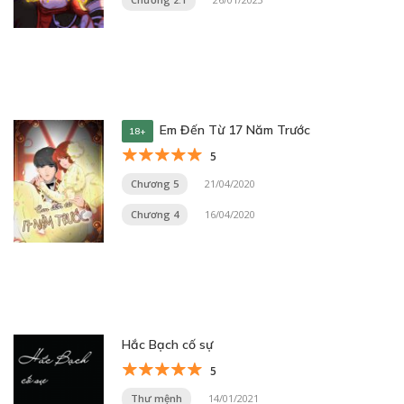
Em Đến Từ 17 Năm Trước
18+
5
Chương 5
21/04/2020
Chương 4
16/04/2020
Hắc Bạch cố sự
5
Thư mệnh
14/01/2021