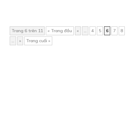
Trang 6 trên 11
« Trang đầu
«
...
4
5
6
7
8
...
»
Trang cuối »
Trang chủ
Về chúng tôi
Điều khoản sử dụng
Hỏi & Đáp
Liên hệ
COMI © 2024 Comicola - Nền tảng truyện tranh bản quyền duy nhất tại
Việt Nam.
Cơ quan chủ quản: Công ty Cổ phần Comicola
Giấy xác nhận Đăng ký hoạt động phát hành Xuất bản phẩm điện tử số