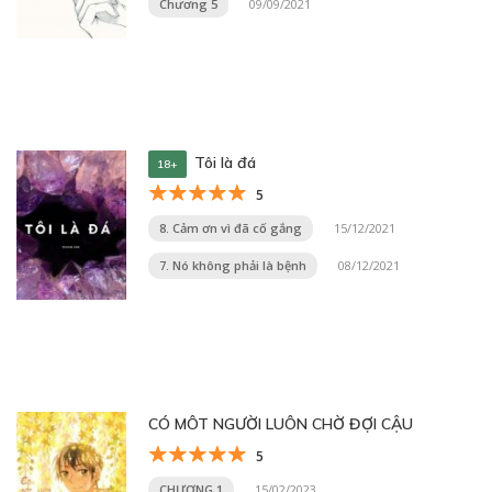
Chương 5
09/09/2021
Tôi là đá
18+
5
8. Cảm ơn vì đã cố gắng
15/12/2021
7. Nó không phải là bệnh
08/12/2021
CÓ MÔT NGƯỜI LUÔN CHỜ ĐỢI CẬU
5
CHƯƠNG 1
15/02/2023