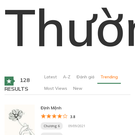
Thườ
Latest
A-Z
Đánh giá
Trending
128
RESULTS
Most Views
New
Định Mệnh
3.8
Chương 6
09/09/2021