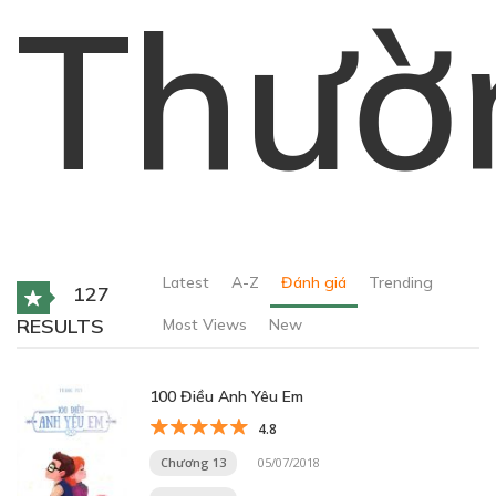
Thườ
Latest
A-Z
Đánh giá
Trending
127
RESULTS
Most Views
New
100 Điều Anh Yêu Em
4.8
Chương 13
05/07/2018