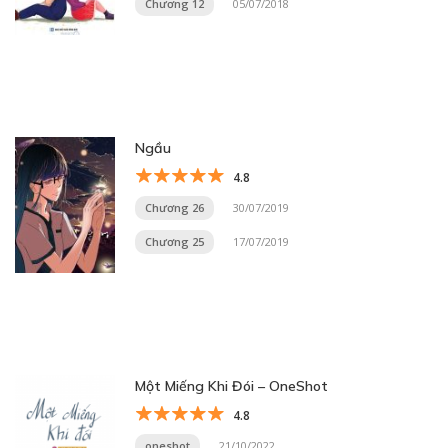
Chương 12
05/07/2018
Ngầu
4.8
Chương 26
30/07/2019
Chương 25
17/07/2019
Một Miếng Khi Đói – OneShot
4.8
oneshot
21/10/2022