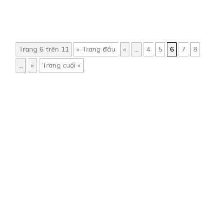
Trang 6 trên 11
« Trang đầu
«
...
4
5
6
7
8
...
»
Trang cuối »
Trang chủ
Về chúng tôi
Điều khoản sử dụng
Hỏi & Đáp
Liên hệ
COMI © 2024 Comicola - Nền tảng truyện tranh bản quyền duy nhất tại
Việt Nam.
Cơ quan chủ quản: Công ty Cổ phần Comicola
Giấy xác nhận Đăng ký hoạt động phát hành Xuất bản phẩm điện tử số