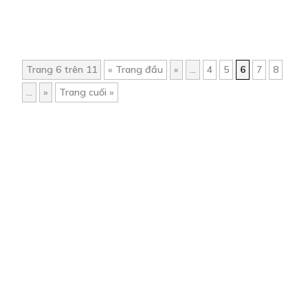
Trang 6 trên 11
« Trang đầu
«
...
4
5
6
7
8
...
»
Trang cuối »
Trang chủ
Về chúng tôi
Điều khoản sử dụng
Hỏi & Đáp
Liên hệ
COMI © 2024 Comicola - Nền tảng truyện tranh bản quyền duy nhất tại
Việt Nam.
Cơ quan chủ quản: Công ty Cổ phần Comicola
Giấy xác nhận Đăng ký hoạt động phát hành Xuất bản phẩm điện tử số