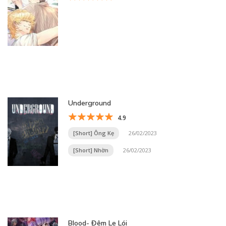
Underground
4.9
[Short] Ông Kẹ
26/02/2023
[Short] Nhờn
26/02/2023
Blood- Đêm Le Lói