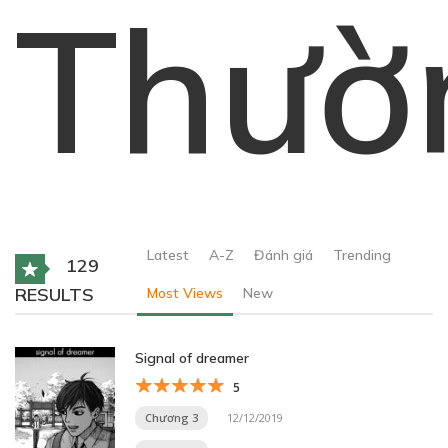
Thườ
Latest
A-Z
Đánh giá
Trending
129
RESULTS
Most Views
New
Signal of dreamer
5
Chương 3
12/12/2019