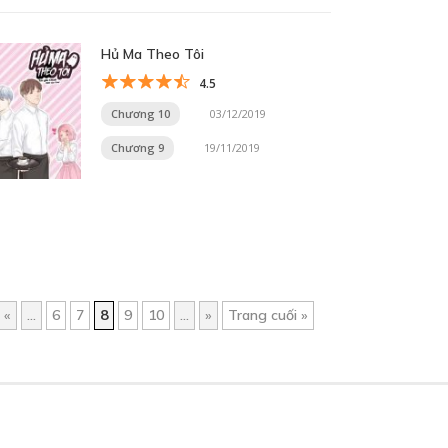
Hủ Ma Theo Tôi
4.5
Chương 10
03/12/2019
Chương 9
19/11/2019
«
...
6
7
8
9
10
...
»
Trang cuối »