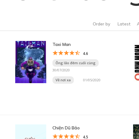
Order by
Latest
Taxi Man
4.6
Ông lão đêm cuối cùng
30/07/2020
Về nơi xa
01/05/2020
Chiện Dũ Bảo
4.5