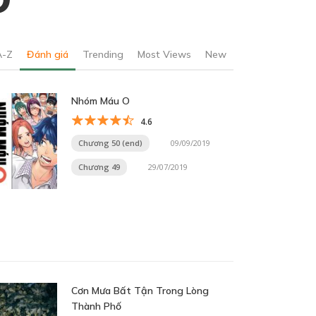
A-Z
Đánh giá
Trending
Most Views
New
Nhóm Máu O
4.6
Chương 50 (end)
09/09/2019
Chương 49
29/07/2019
Cơn Mưa Bất Tận Trong Lòng
Thành Phố