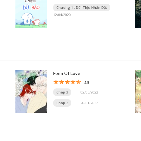
Chương 1 : Dới Thịu Nhân Dật
12/04/2020
Form Of Love
4.5
Chap 3
02/05/2022
Chap 2
20/01/2022