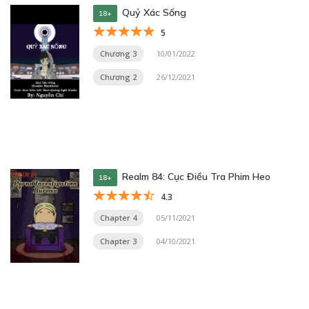
Quỷ Xác Sống
18+
5
Chương 3
10/01/2022
Chương 2
26/12/2021
Realm 84: Cục Điều Tra Phim Heo
18+
4.3
Chapter 4
05/11/2021
Chapter 3
04/10/2021