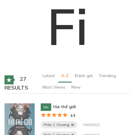
Fi
Latest
A-Z
Đánh giá
Trending
27
RESULTS
Most Views
New
Hai thế giới
18+
4.9
Phần 2. Chương 46
14/04/2022
Phần 2. Chương 45
14/04/2022