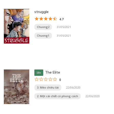
struggle
4.7
Chuong2
31/05/2021
Chuong1
31/05/2021
The Elite
18+
0
3. Mèo chiêu tài
22/06/2020
2. Một cái chết có phong cách
22/06/2020