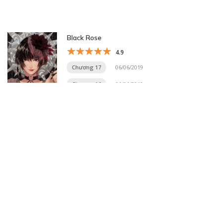
Black Rose
4.9
Chương 17
06/06/2019
Chương 16
06/06/2019
Trang 2 trên 20
«
1
2
3
4
5
...
10
20
...
»
Trang cuối »