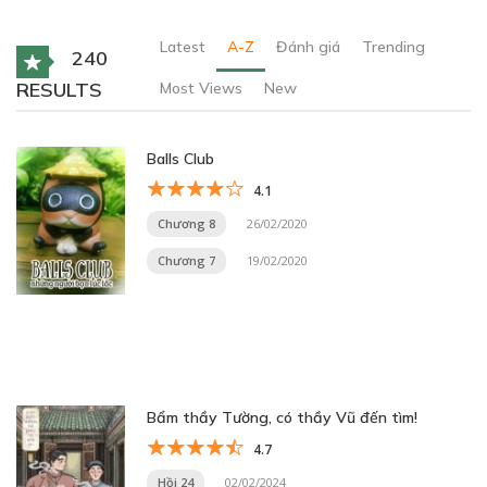
Latest
A-Z
Đánh giá
Trending
240
RESULTS
Most Views
New
Balls Club
4.1
Chương 8
26/02/2020
Chương 7
19/02/2020
Bẩm thầy Tường, có thầy Vũ đến tìm!
4.7
Hồi 24
02/02/2024