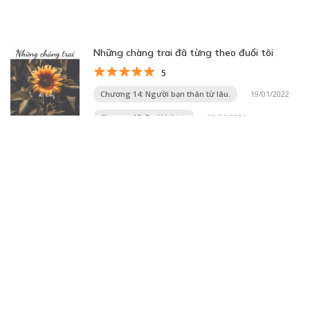
Những chàng trai đã từng theo đuổi tôi
5
Chương 14: Người bạn thân từ lâu.
19/01/2022
Chương 13: Red Velvet.
20/06/2021
Trang 2 trên 20
«
1
2
3
4
5
...
10
20
...
»
Trang cuối »