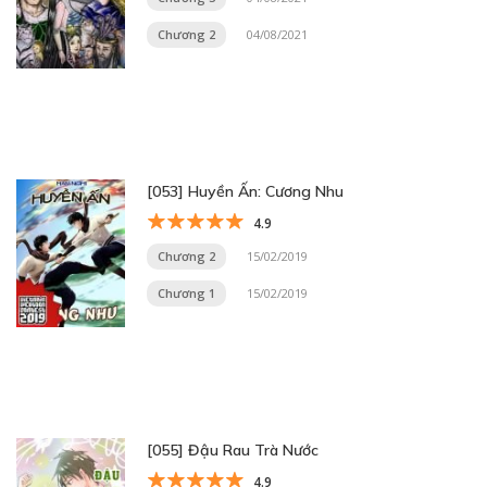
Chương 2
04/08/2021
[053] Huyền Ấn: Cương Nhu
4.9
Chương 2
15/02/2019
Chương 1
15/02/2019
[055] Đậu Rau Trà Nước
4.9