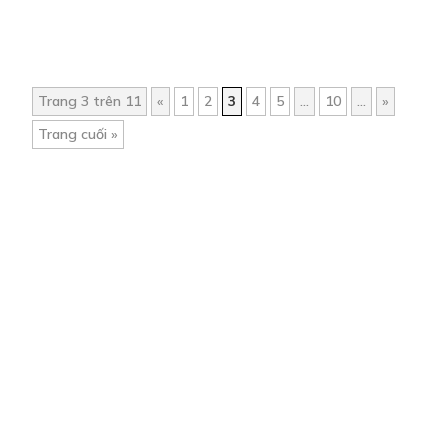
Trang 3 trên 11
«
1
2
3
4
5
...
10
...
»
Trang cuối »
Trang chủ
Về chúng tôi
Điều khoản sử dụng
Hỏi & Đáp
Liên hệ
COMI © 2024 Comicola - Nền tảng truyện tranh bản quyền duy nhất tại
Việt Nam.
Cơ quan chủ quản: Công ty Cổ phần Comicola
Giấy xác nhận Đăng ký hoạt động phát hành Xuất bản phẩm điện tử số