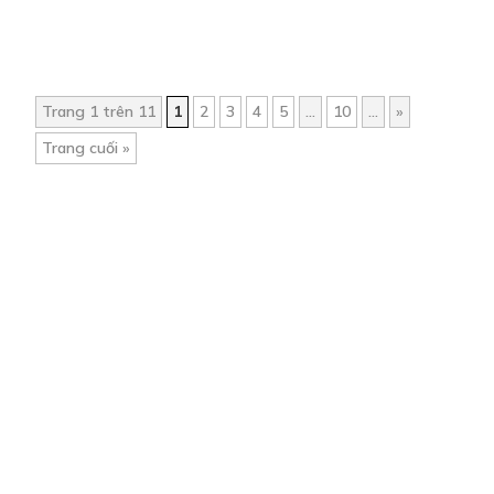
Trang 1 trên 11
1
2
3
4
5
...
10
...
»
Trang cuối »
Trang chủ
Về chúng tôi
Điều khoản sử dụng
Hỏi & Đáp
Liên hệ
COMI © 2024 Comicola - Nền tảng truyện tranh bản quyền duy nhất tại
Việt Nam.
Cơ quan chủ quản: Công ty Cổ phần Comicola
Giấy xác nhận Đăng ký hoạt động phát hành Xuất bản phẩm điện tử số