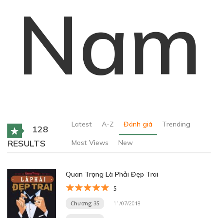
Nam
Latest
A-Z
Đánh giá
Trending
128
RESULTS
Most Views
New
Quan Trọng Là Phải Đẹp Trai
5
Chương 35
11/07/2018