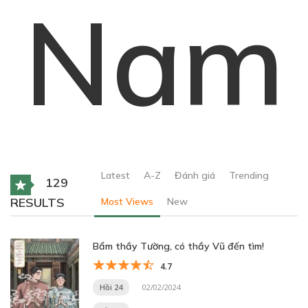
Nam
Latest
A-Z
Đánh giá
Trending
129
RESULTS
Most Views
New
Bẩm thầy Tường, có thầy Vũ đến tìm!
4.7
Hồi 24
02/02/2024