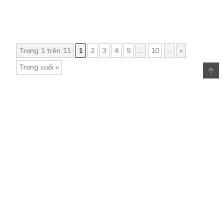
Trang 1 trên 11
1
2
3
4
5
...
10
...
»
Trang cuối »
Trang chủ
Về chúng tôi
Điều khoản sử dụng
Hỏi & Đáp
Liên hệ
COMI © 2024 Comicola - Nền tảng truyện tranh bản quyền duy nhất tại
Việt Nam.
Cơ quan chủ quản: Công ty Cổ phần Comicola
Giấy xác nhận Đăng ký hoạt động phát hành Xuất bản phẩm điện tử số