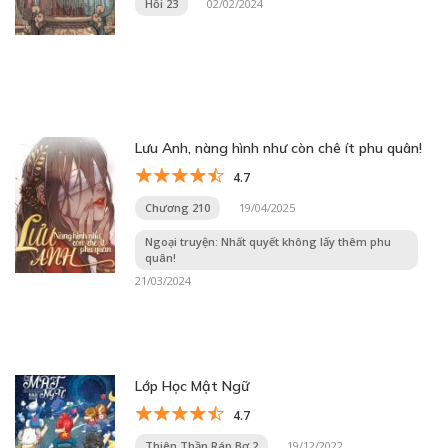
Hồi 23
02/02/2024
Lưu Anh, nàng hình như còn chê ít phu quân!
4.7
Chương 210
19/04/2025
Ngoại truyện: Nhất quyết không lấy thêm phu
quân!
21/03/2024
Lớp Học Mật Ngữ
4.7
Thiên Thần Ráp Bơ 2
19/12/2022