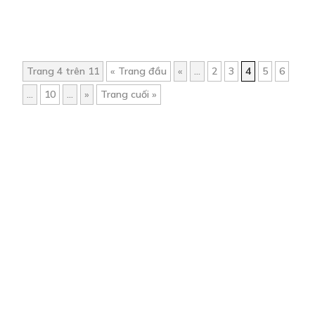
Trang 4 trên 11
« Trang đầu
«
...
2
3
4
5
6
...
10
...
»
Trang cuối »
Trang chủ
Về chúng tôi
Điều khoản sử dụng
Hỏi & Đáp
Liên hệ
COMI © 2024 Comicola - Nền tảng truyện tranh bản quyền duy nhất tại
Việt Nam.
Cơ quan chủ quản: Công ty Cổ phần Comicola
Giấy xác nhận Đăng ký hoạt động phát hành Xuất bản phẩm điện tử số