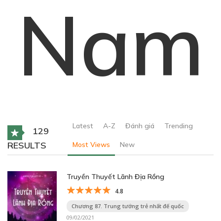
Nam
Latest
A-Z
Đánh giá
Trending
129
RESULTS
Most Views
New
Truyền Thuyết Lãnh Địa Rồng
4.8
Chương 87. Trung tướng trẻ nhất đế quốc
09/02/2021