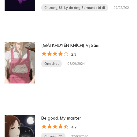
Chương 86. Lý do ông Edmund rời đi
09/02/2021
[GIẢI KHUYẾN KHÍCH] Vị Sâm
3.9
Oneshot
05/09/2024
Be good, My master
4.7
Chương 20
22/03/2020