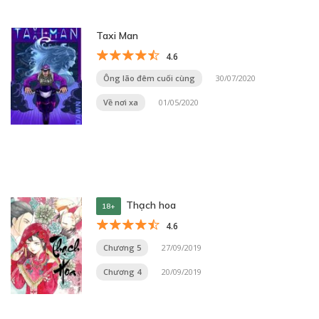
Taxi Man
4.6
Ông lão đêm cuối cùng
30/07/2020
Về nơi xa
01/05/2020
Thạch hoa
18+
4.6
Chương 5
27/09/2019
Chương 4
20/09/2019