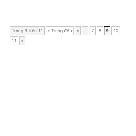
Trang 9 trên 11
« Trang đầu
«
...
7
8
9
10
11
»
Trang chủ
Về chúng tôi
Điều khoản sử dụng
Hỏi & Đáp
Liên hệ
COMI © 2024 Comicola - Nền tảng truyện tranh bản quyền duy nhất tại
Việt Nam.
Cơ quan chủ quản: Công ty Cổ phần Comicola
Giấy xác nhận Đăng ký hoạt động phát hành Xuất bản phẩm điện tử số