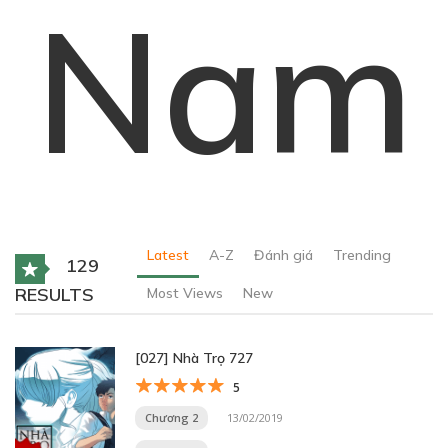
Nam
Latest
A-Z
Đánh giá
Trending
129
RESULTS
Most Views
New
[027] Nhà Trọ 727
5
Chương 2
13/02/2019