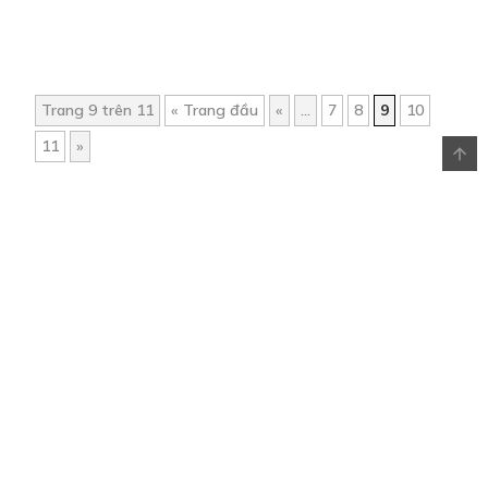
Trang 9 trên 11
« Trang đầu
«
...
7
8
9
10
11
»
Trang chủ
Về chúng tôi
Điều khoản sử dụng
Hỏi & Đáp
Liên hệ
COMI © 2024 Comicola - Nền tảng truyện tranh bản quyền duy nhất tại
Việt Nam.
Cơ quan chủ quản: Công ty Cổ phần Comicola
Giấy xác nhận Đăng ký hoạt động phát hành Xuất bản phẩm điện tử số