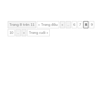
Trang 8 trên 11
« Trang đầu
«
...
6
7
8
9
10
...
»
Trang cuối »
Trang chủ
Về chúng tôi
Điều khoản sử dụng
Hỏi & Đáp
Liên hệ
COMI © 2024 Comicola - Nền tảng truyện tranh bản quyền duy nhất tại
Việt Nam.
Cơ quan chủ quản: Công ty Cổ phần Comicola
Giấy xác nhận Đăng ký hoạt động phát hành Xuất bản phẩm điện tử số