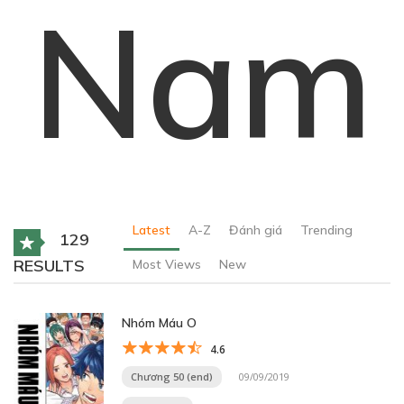
Nam
Latest
A-Z
Đánh giá
Trending
129
RESULTS
Most Views
New
Nhóm Máu O
4.6
Chương 50 (end)
09/09/2019