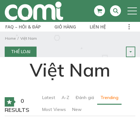
FAQ – HỎI & ĐÁP
GIỎ HÀNG
LIÊN HỆ
Home
Việt Nam
THỂ LOẠI
Việt Nam
Latest
A-Z
Đánh giá
Trending
0
RESULTS
Most Views
New