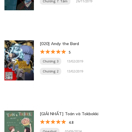
Chương 7: Tắm
26/11/2019
[020] Andy the Bard
5
Chương 3
13/02/2019
Chương 2
13/02/2019
[GIẢI NHẤT] Toán và Tokbokki
4.8
Oneshot
05/09/2024