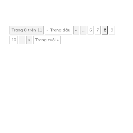
Trang 8 trên 11
« Trang đầu
«
...
6
7
8
9
10
...
»
Trang cuối »
Trang chủ
Về chúng tôi
Điều khoản sử dụng
Hỏi & Đáp
Liên hệ
COMI © 2024 Comicola - Nền tảng truyện tranh bản quyền duy nhất tại
Việt Nam.
Cơ quan chủ quản: Công ty Cổ phần Comicola
Giấy xác nhận Đăng ký hoạt động phát hành Xuất bản phẩm điện tử số