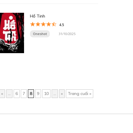
Hổ Tinh
4.5
Oneshot
31/10/2025
«
...
6
7
8
9
10
...
»
Trang cuối »