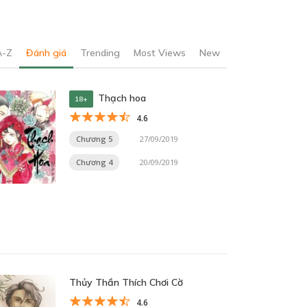
A-Z
Đánh giá
Trending
Most Views
New
Thạch hoa
18+
4.6
Chương 5
27/09/2019
Chương 4
20/09/2019
Thủy Thần Thích Chơi Cờ
4.6