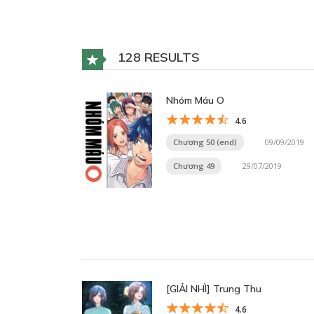
128 RESULTS
Nhóm Máu O
4.6
Chương 50 (end)
09/09/2019
Chương 49
29/07/2019
[GIẢI NHÌ] Trung Thu
4.6