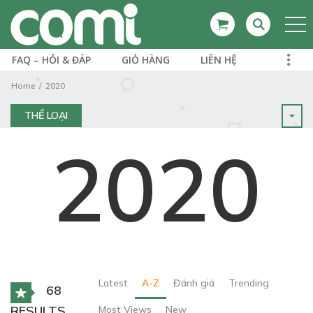
FAQ – HỎI & ĐÁP
GIỎ HÀNG
LIÊN HỆ
Home
2020
THỂ LOẠI
2020
Latest
A-Z
Đánh giá
Trending
68
RESULTS
Most Views
New