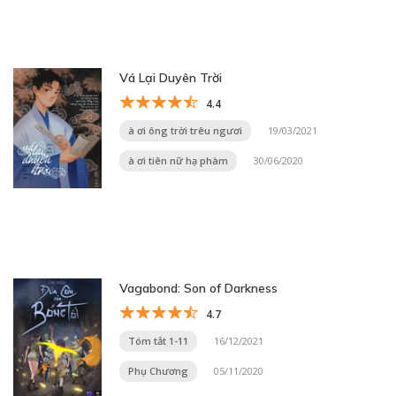
Vá Lại Duyên Trời
4.4
à ơi ông trời trêu ngươi
19/03/2021
à ơi tiên nữ hạ phàm
30/06/2020
Vagabond: Son of Darkness
4.7
Tóm tắt 1-11
16/12/2021
Phụ Chương
05/11/2020