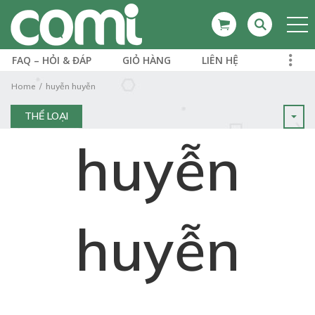
FAQ – HỎI & ĐÁP
GIỎ HÀNG
LIÊN HỆ
Home
huyễn huyễn
THỂ LOẠI
huyễn
huyễn