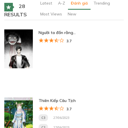
Latest
A-Z
Đánh giá
Trending
28
RESULTS
Most Views
New
Người ta đồn rằng…
3.7
Thiên Kiếp Câu Tịch
3.7
C3
27/06/2023
C2
27/06/2023