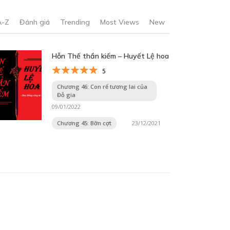
A-Z
Đánh giá
Trending
Most Views
New
Hỗn Thế thần kiếm – Huyết Lệ hoa
5
Chương 46: Con rể tương lai của
Đỗ gia
09/01/2022
Chương 45: Bỡn cợt
23/12/2021