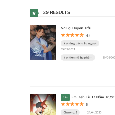
29 RESULTS
Vá Lại Duyên Trời
4.4
à ơi ông trời trêu ngươi
19/03/2021
à ơi tiên nữ hạ phàm
30/06/20
Em Đến Từ 17 Năm Trước
18+
5
Chương 5
21/04/2020