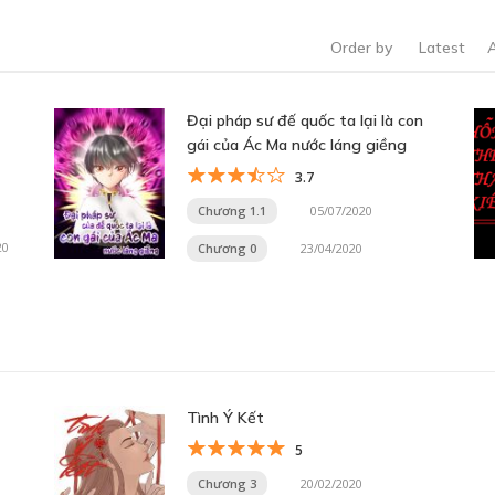
Order by
Latest
Đại pháp sư đế quốc ta lại là con
gái của Ác Ma nước láng giềng
3.7
Chương 1.1
05/07/2020
20
Chương 0
23/04/2020
Tình Ý Kết
5
Chương 3
20/02/2020