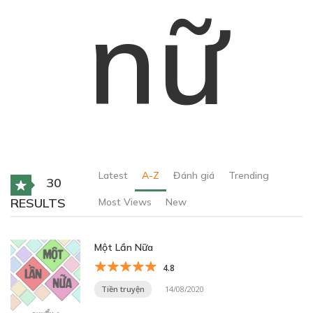
nữ
Latest
A-Z
Đánh giá
Trending
30
RESULTS
Most Views
New
Một Lần Nữa
4.8
Tiền truyện
14/08/2020