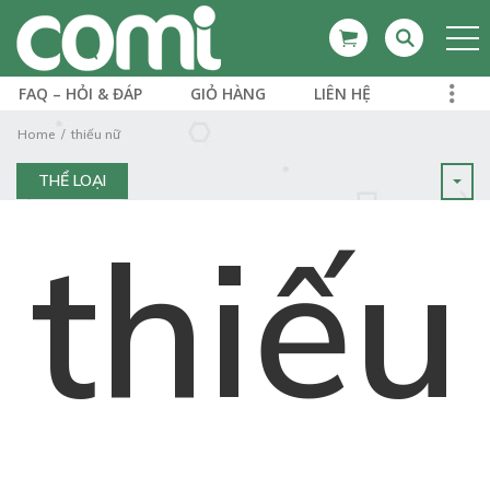
FAQ – HỎI & ĐÁP
GIỎ HÀNG
LIÊN HỆ
Home
thiếu nữ
THỂ LOẠI
thiếu