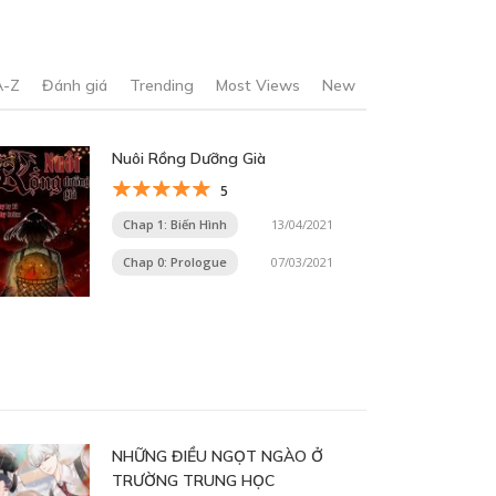
A-Z
Đánh giá
Trending
Most Views
New
Nuôi Rồng Dưỡng Già
5
Chap 1: Biến Hình
13/04/2021
Chap 0: Prologue
07/03/2021
NHỮNG ĐIỀU NGỌT NGÀO Ở
TRƯỜNG TRUNG HỌC