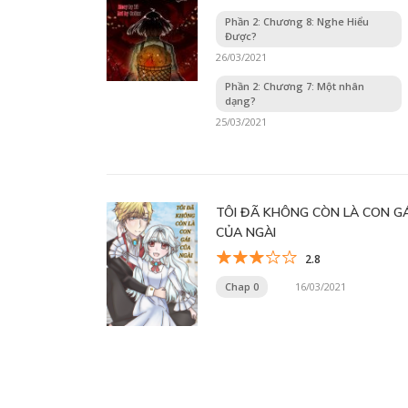
Phần 2: Chương 8: Nghe Hiểu
Được?
26/03/2021
Phần 2: Chương 7: Một nhân
dạng?
25/03/2021
TÔI ĐÃ KHÔNG CÒN LÀ CON GÁ
CỦA NGÀI
2.8
Chap 0
16/03/2021