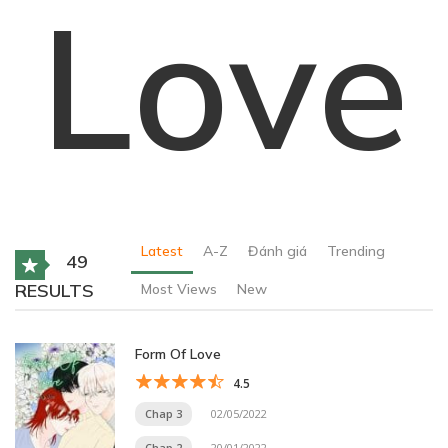
Love
Latest
A-Z
Đánh giá
Trending
49
RESULTS
Most Views
New
Form Of Love
4.5
Chap 3
02/05/2022
Chap 2
20/01/2022