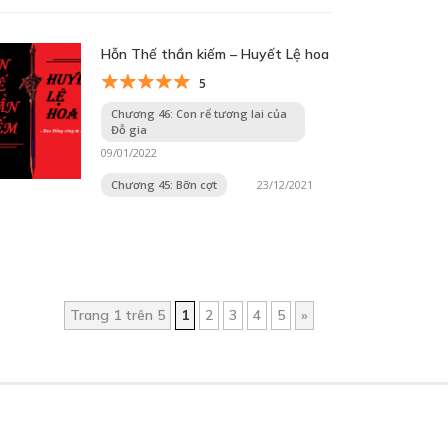
Hỗn Thế thần kiếm – Huyết Lệ hoa
5
Chương 46: Con rể tương lai của
Đỗ gia
09/01/2022
Chương 45: Bỡn cợt
23/12/2021
Trang 1 trên 5
1
2
3
4
5
»