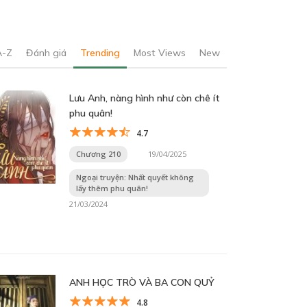
A-Z
Đánh giá
Trending
Most Views
New
Lưu Anh, nàng hình như còn chê ít
phu quân!
4.7
Chương 210
19/04/2025
Ngoại truyện: Nhất quyết không
lấy thêm phu quân!
21/03/2024
ANH HỌC TRÒ VÀ BA CON QUỶ
4.8