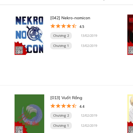
[042] Nekro-nomicon
4.5
Chương 2
13/02/2019
Chương 1
13/02/2019
[013] Vuốt Rồng
4.4
Chương 2
12/02/2019
Chương 1
12/02/2019