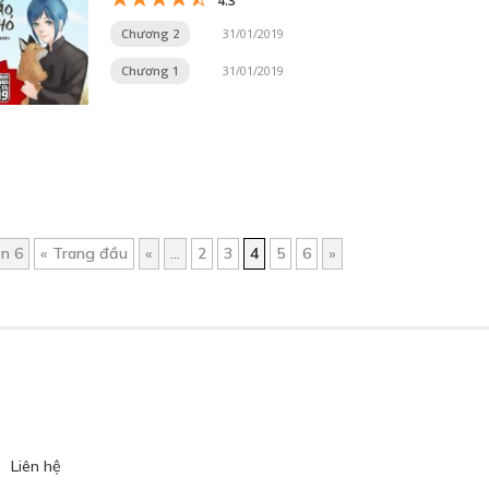
4.3
Chương 2
31/01/2019
Chương 1
31/01/2019
ên 6
« Trang đầu
«
...
2
3
4
5
6
»
Liên hệ