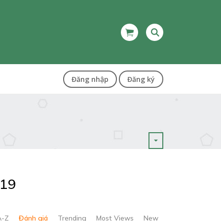
Đăng nhập
Đăng ký
019
A-Z
Đánh giá
Trending
Most Views
New